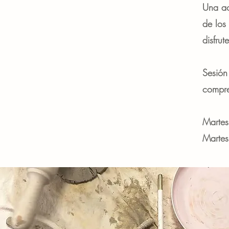
Una ac
de los
disfru
Sesión
compre
Martes
Martes