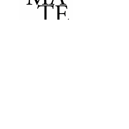
* El valor de la mensualidad es de 50 €.
Lo puedes pagar mensual o
trimestralmente directamente en nuestro
local en efectivo o tarjeta.
You can find us at Carrer
Nou, 26.
08301 Mataró
Follow Us @materiaestudicafe
Subscribe to receive our latest updates
Email