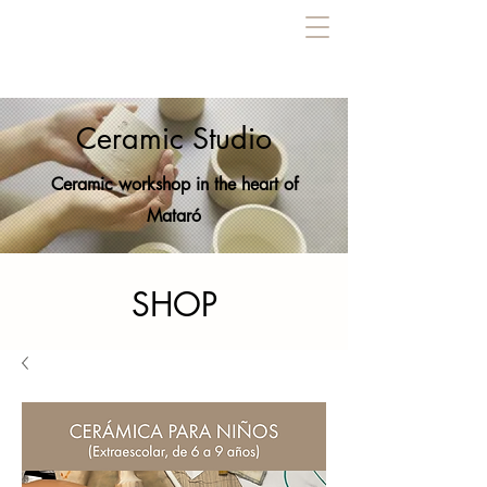
Ceramic Studio
Ceramic workshop in the heart of
Mataró
SHOP