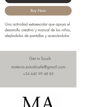
Buy Now
Una actividad extraescolar que apoya el
desarrollo creativo y manual de los niños,
alejándolos de pantallas y acercándolos
a la belleza y disfrute del mundo real y
práctico de la preciosa materia.
Sesión semanal de 75 minutos orientada
Get in Touch
a niños de edades comprendidas entre
materia.estudicafe@gmail.com
los 6 y los 9 años de edad.
+34 640 99 48 85
Incluye merienda Matèria.
Martes de 17:00 a 18:15.
Matrícula: 50 €
Inicio de clases: 17 de Septiembre.