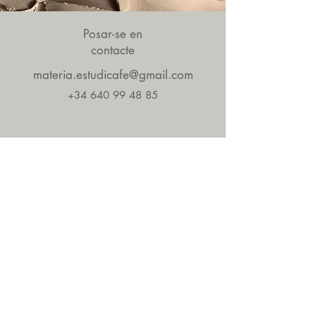
Posar-se en
contacte
materia.estudicafe@gmail.com
+34 640 99 48 85