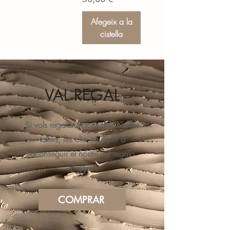
Afegeix a la
cistella
VAL REGAL
Si vols regalar alguns dels nostres
tallers, fes clic aquí per a
aconseguir el nostre val regalo
digital.
COMPRAR