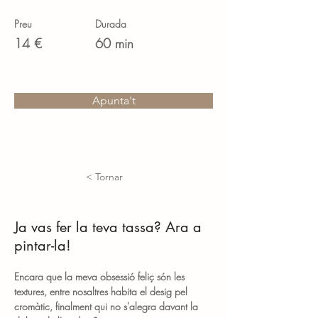
Preu
Durada
14 €
60 min
Apunta't
< Tornar
Ja vas fer la teva tassa? Ara a
pintar-la!
Encara que la meva obsessió feliç són les 
textures, entre nosaltres habita el desig pel 
cromàtic, finalment qui no s'alegra davant la 